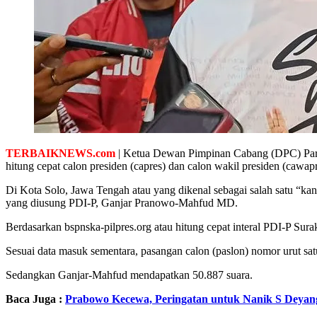
TERBAIKNEWS.com
| Ketua Dewan Pimpinan Cabang (DPC) Part
hitung cepat calon presiden (capres) dan calon wakil presiden (cawap
Di Kota Solo, Jawa Tengah atau yang dikenal sebagai salah satu “
yang diusung PDI-P, Ganjar Pranowo-Mahfud MD.
Berdasarkan bspnska-pilpres.org atau hitung cepat interal PDI-P Su
Sesuai data masuk sementara, pasangan calon (paslon) nomor urut 
Sedangkan Ganjar-Mahfud mendapatkan 50.887 suara.
Baca Juga :
Prabowo Kecewa, Peringatan untuk Nanik S Deyang