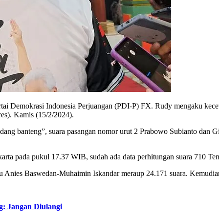
ai Demokrasi Indonesia Perjuangan (PDI-P) FX. Rudy mengaku kecew
res). Kamis (15/2/2024).
kandang banteng”, suara pasangan nomor urut 2 Prabowo Subianto dan
rakarta pada pukul 17.37 WIB, sudah ada data perhitungan suara 710 T
satu Anies Baswedan-Muhaimin Iskandar meraup 24.171 suara. Kemudia
: Jangan Diulangi