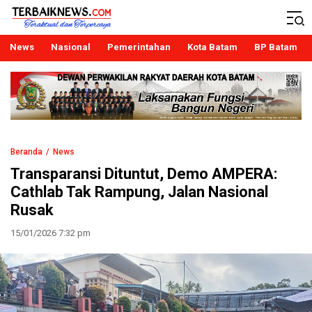
Terbaiknews
Teraktual dan Terpercaya
News
Nasional
Pemerintahan
Kota Batam
BP Batam
Beranda
News
Transparansi Dituntut, Demo AMPERA:
Cathlab Tak Rampung, Jalan Nasional
Rusak
15/01/2026 7:32 pm