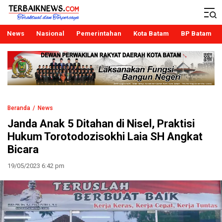
Terbaiknews
Teraktual dan Terpercaya
News
Nasional
Pemerintahan
Kota Batam
BP Batam
Beranda
News
Janda Anak 5 Ditahan di Nisel, Praktisi
Hukum Torotodozisokhi Laia SH Angkat
Bicara
19/05/2023 6:42 pm