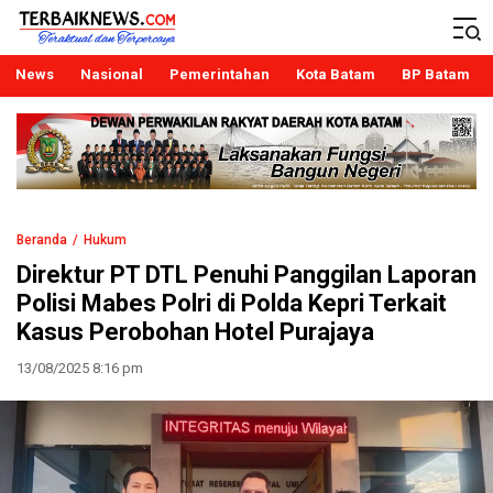
Terbaiknews
Teraktual dan Terpercaya
News
Nasional
Pemerintahan
Kota Batam
BP Batam
Beranda
Hukum
Direktur PT DTL Penuhi Panggilan Laporan
Polisi Mabes Polri di Polda Kepri Terkait
Kasus Perobohan Hotel Purajaya
13/08/2025 8:16 pm