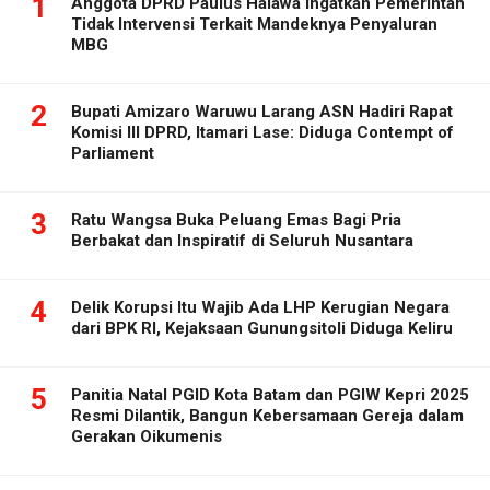
1
Anggota DPRD Paulus Halawa Ingatkan Pemerintah
Tidak Intervensi Terkait Mandeknya Penyaluran
MBG
2
Bupati Amizaro Waruwu Larang ASN Hadiri Rapat
Komisi III DPRD, Itamari Lase: Diduga Contempt of
Parliament
3
Ratu Wangsa Buka Peluang Emas Bagi Pria
Berbakat dan Inspiratif di Seluruh Nusantara
4
Delik Korupsi Itu Wajib Ada LHP Kerugian Negara
dari BPK RI, Kejaksaan Gunungsitoli Diduga Keliru
5
Panitia Natal PGID Kota Batam dan PGIW Kepri 2025
Resmi Dilantik, Bangun Kebersamaan Gereja dalam
Gerakan Oikumenis