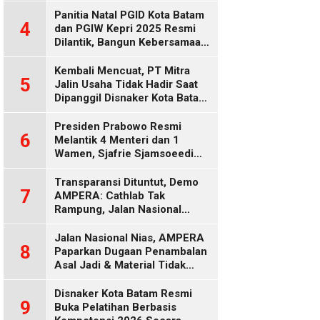
Diduga Keliru
Panitia Natal PGID Kota Batam
4
dan PGIW Kepri 2025 Resmi
Dilantik, Bangun Kebersamaan
Gereja dalam Gerakan
Oikumenis
Kembali Mencuat, PT Mitra
5
Jalin Usaha Tidak Hadir Saat
Dipanggil Disnaker Kota Batam
dan Kepri
Presiden Prabowo Resmi
6
Melantik 4 Menteri dan 1
Wamen, Sjafrie Sjamsoeedi
Rangkap Menko Polkam
Gantikan Budi Gunawan
Transparansi Dituntut, Demo
7
AMPERA: Cathlab Tak
Rampung, Jalan Nasional
Rusak
Jalan Nasional Nias, AMPERA
8
Paparkan Dugaan Penambalan
Asal Jadi & Material Tidak
Standar
Disnaker Kota Batam Resmi
9
Buka Pelatihan Berbasis