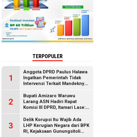
TERPOPULER
Anggota DPRD Paulus Halawa
1
Ingatkan Pemerintah Tidak
Intervensi Terkait Mandeknya
Penyaluran MBG
Bupati Amizaro Waruwu
2
Larang ASN Hadiri Rapat
Komisi III DPRD, Itamari Lase:
Diduga Contempt of
Parliament
Delik Korupsi Itu Wajib Ada
3
LHP Kerugian Negara dari BPK
RI, Kejaksaan Gunungsitoli