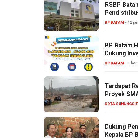
RSBP Batam
Pendistribu
BP BATAM
12 ja
BP Batam Ha
Dukung Inve
BP BATAM
1 hari
Terdapat R
Proyek SMA
KOTA GUNUNGSIT
Dukung Pen
Kepala BP 