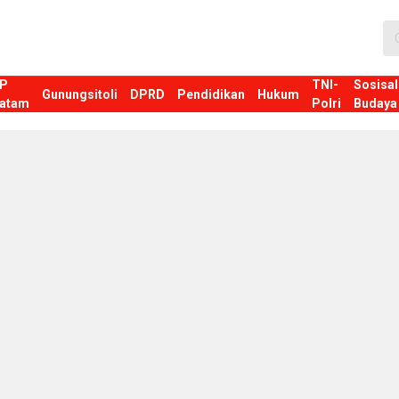
P
TNI-
Sosisal
Gunungsitoli
DPRD
Pendidikan
Hukum
atam
Polri
Budaya