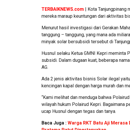
TERBAIKNEWS.com
| Kota Tanjungpinang m
mereka maraup keuntungan dari aktivitas bis
Menurut hasil investigasi dari Gerakan Mah
tanggung – tanggung, yang mana ada miliaran 
minyak solar bersubsidi tersebut di Tanjung
Husnul selaku Ketua GMNI Kepri meminta Po
subsidi. Dalam dugaan kuat, beberapa nama b
AG.
Ada 2 jenis aktivitas bisnis Solar ilegal yait
kencingan kapal dengan harga murah dan me
“Kami melihat dan menduga bahwa Polairud Ke
wilayah hukum Polairud Kepri. Bagaimana pen
ucap Husnul dengan tegas dan tanya.
Baca Juga :
Warga RKT Batu Aji Merasa
Pratama Patut Dipertanyakan