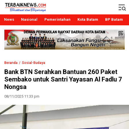
Terbaiknews
Teraktual dan Terpercaya
News
Nasional
Pemerintahan
Kota Batam
BP Batam
Beranda
Sosial-Budaya
Bank BTN Serahkan Bantuan 260 Paket
Sembako untuk Santri Yayasan Al Fadlu 7
Nongsa
08/11/2025 11:33 pm