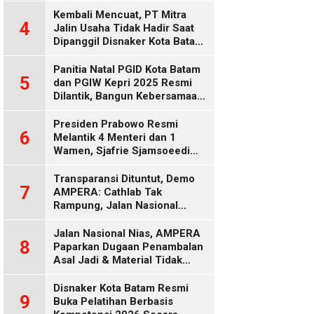
Diduga Keliru
Kembali Mencuat, PT Mitra
4
Jalin Usaha Tidak Hadir Saat
Dipanggil Disnaker Kota Batam
dan Kepri
Panitia Natal PGID Kota Batam
5
dan PGIW Kepri 2025 Resmi
Dilantik, Bangun Kebersamaan
Gereja dalam Gerakan
Oikumenis
Presiden Prabowo Resmi
6
Melantik 4 Menteri dan 1
Wamen, Sjafrie Sjamsoeedi
Rangkap Menko Polkam
Gantikan Budi Gunawan
Transparansi Dituntut, Demo
7
AMPERA: Cathlab Tak
Rampung, Jalan Nasional
Rusak
Jalan Nasional Nias, AMPERA
8
Paparkan Dugaan Penambalan
Asal Jadi & Material Tidak
Standar
Disnaker Kota Batam Resmi
9
Buka Pelatihan Berbasis