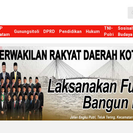
P
TNI-
Sosisal
Gunungsitoli
DPRD
Pendidikan
Hukum
atam
Polri
Budaya