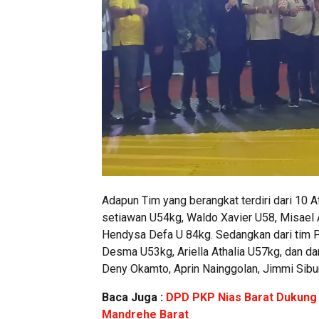
Adapun Tim yang berangkat terdiri dari 10 Atli
setiawan U54kg, Waldo Xavier U58, Misael
Hendysa Defa U 84kg. Sedangkan dari tim Pu
Desma U53kg, Ariella Athalia U57kg, dan dari
Deny Okamto, Aprin Nainggolan, Jimmi Sibur
Baca Juga :
DPD PKP Nias Barat Dukung 
Mandrehe Barat