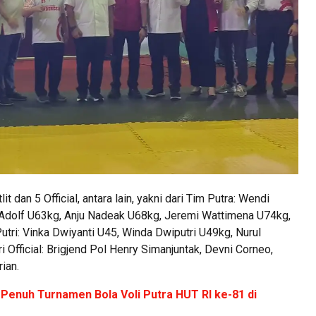
t dan 5 Official, antara lain, yakni dari Tim Putra: Wendi
 Adolf U63kg, Anju Nadeak U68kg, Jeremi Wattimena U74kg,
tri: Vinka Dwiyanti U45, Winda Dwiputri U49kg, Nurul
 Official: Brigjend Pol Henry Simanjuntak, Devni Corneo,
ian.
Penuh Turnamen Bola Voli Putra HUT RI ke-81 di