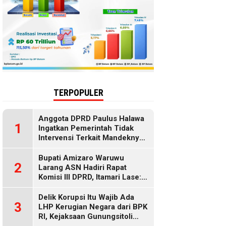
TERPOPULER
Anggota DPRD Paulus Halawa
1
Ingatkan Pemerintah Tidak
Intervensi Terkait Mandeknya
Penyaluran MBG
Bupati Amizaro Waruwu
2
Larang ASN Hadiri Rapat
Komisi III DPRD, Itamari Lase:
Diduga Contempt of
Parliament
Delik Korupsi Itu Wajib Ada
3
LHP Kerugian Negara dari BPK
RI, Kejaksaan Gunungsitoli