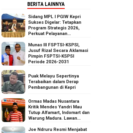
BERITA LAINNYA
Sidang MPL I PGIW Kepri
Sukses Digelar: Tetapkan
Program Strategis 2026,
Perkuat Pelayanan
Oikumenis dan Kepedulian
Sosial
Munas III FSPTSI-KSPSI,
Jusuf Rizal Secara Aklamasi
Pimpin FSPTSI-KSPSI
Periode 2026-2031
Puak Melayu Sepertinya
Terabaikan dalam Derap
Pembangunan di Kepri
Ormas Madas Nusantara
Kritik Mendes Yandri Mau
Tutup Alfamart, Indomart dan
Warung Madura. Lawan
Kebijakan Kapitalis Mendes
Joe Ndruru Resmi Menjabat