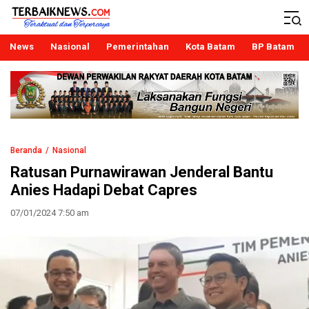
Terbaiknews
Teraktual dan Terpercaya
News
Nasional
Pemerintahan
Kota Batam
BP Batam
Beranda
Nasional
Ratusan Purnawirawan Jenderal Bantu
Anies Hadapi Debat Capres
07/01/2024 7:50 am