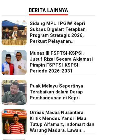
BERITA LAINNYA
Sidang MPL I PGIW Kepri
Sukses Digelar: Tetapkan
Program Strategis 2026,
Perkuat Pelayanan
Oikumenis dan Kepedulian
Sosial
Munas III FSPTSI-KSPSI,
Jusuf Rizal Secara Aklamasi
Pimpin FSPTSI-KSPSI
Periode 2026-2031
Puak Melayu Sepertinya
Terabaikan dalam Derap
Pembangunan di Kepri
Ormas Madas Nusantara
Kritik Mendes Yandri Mau
Tutup Alfamart, Indomart dan
Warung Madura. Lawan
Kebijakan Kapitalis Mendes