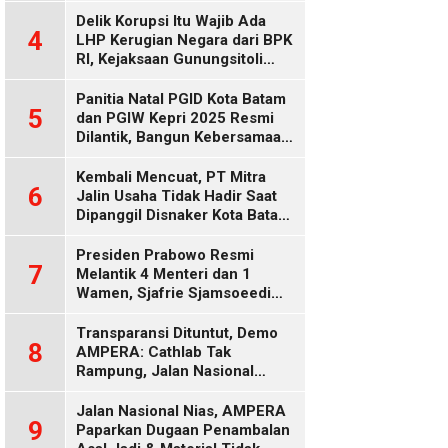
Delik Korupsi Itu Wajib Ada
4
LHP Kerugian Negara dari BPK
RI, Kejaksaan Gunungsitoli
Diduga Keliru
Panitia Natal PGID Kota Batam
5
dan PGIW Kepri 2025 Resmi
Dilantik, Bangun Kebersamaan
Gereja dalam Gerakan
Oikumenis
Kembali Mencuat, PT Mitra
6
Jalin Usaha Tidak Hadir Saat
Dipanggil Disnaker Kota Batam
dan Kepri
Presiden Prabowo Resmi
7
Melantik 4 Menteri dan 1
Wamen, Sjafrie Sjamsoeedi
Rangkap Menko Polkam
Gantikan Budi Gunawan
Transparansi Dituntut, Demo
8
AMPERA: Cathlab Tak
Rampung, Jalan Nasional
Rusak
Jalan Nasional Nias, AMPERA
9
Paparkan Dugaan Penambalan