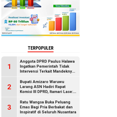
TERPOPULER
Anggota DPRD Paulus Halawa
1
Ingatkan Pemerintah Tidak
Intervensi Terkait Mandeknya
Penyaluran MBG
Bupati Amizaro Waruwu
2
Larang ASN Hadiri Rapat
Komisi III DPRD, Itamari Lase:
Diduga Contempt of
Parliament
Ratu Wangsa Buka Peluang
3
Emas Bagi Pria Berbakat dan
Inspiratif di Seluruh Nusantara