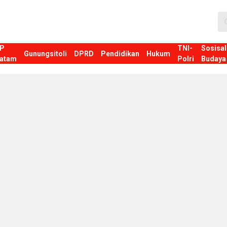
P
TNI-
Sosisal
Gunungsitoli
DPRD
Pendidikan
Hukum
atam
Polri
Budaya