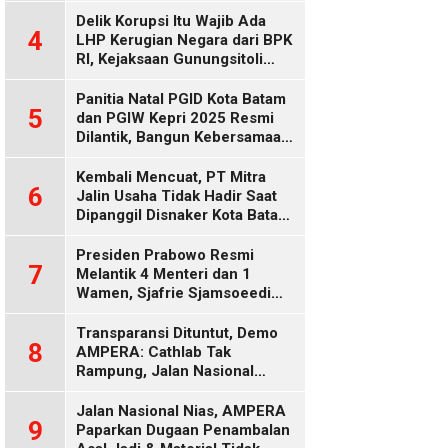
Delik Korupsi Itu Wajib Ada
4
LHP Kerugian Negara dari BPK
RI, Kejaksaan Gunungsitoli
Diduga Keliru
Panitia Natal PGID Kota Batam
5
dan PGIW Kepri 2025 Resmi
Dilantik, Bangun Kebersamaan
Gereja dalam Gerakan
Oikumenis
Kembali Mencuat, PT Mitra
6
Jalin Usaha Tidak Hadir Saat
Dipanggil Disnaker Kota Batam
dan Kepri
Presiden Prabowo Resmi
7
Melantik 4 Menteri dan 1
Wamen, Sjafrie Sjamsoeedi
Rangkap Menko Polkam
Gantikan Budi Gunawan
Transparansi Dituntut, Demo
8
AMPERA: Cathlab Tak
Rampung, Jalan Nasional
Rusak
Jalan Nasional Nias, AMPERA
9
Paparkan Dugaan Penambalan