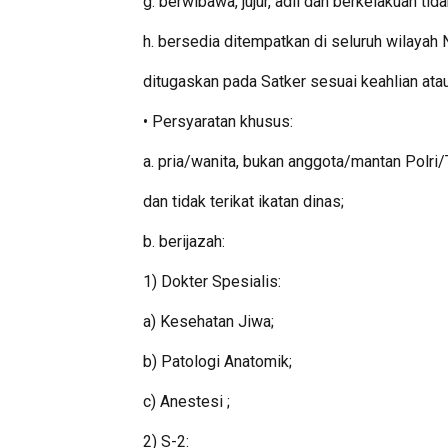
g. berwibawa, jujur, adil dan berkelakuan tida
h. bersedia ditempatkan di seluruh wilayah
ditugaskan pada Satker sesuai keahlian atau
• Persyaratan khusus:
a. pria/wanita, bukan anggota/mantan Polri
dan tidak terikat ikatan dinas;
b. berijazah:
1) Dokter Spesialis:
a) Kesehatan Jiwa;
b) Patologi Anatomik;
c) Anestesi ;
2) S-2: