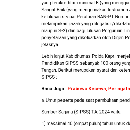
yang terakreditasi minimal B (yang menggun
Sangat Baik (yang menggunakan Instrumen Akr
kelulusan sesuai Peraturan BAN-PT Nomor 1
melampirkan ijazah yang dilegalisir/diketa
maupun S-2) dan bagi lulusan Perguruan Tin
penyetaraan yang dikeluarkan oleh Dirjen Pe
jelasnya.
Lebih lanjut Kabidhumas Polda Kepri menje
Pendidikan SIPSS sebanyak 100 orang yang
Tengah. Berikut merupakan syarat dan kete
SIPSS :
Baca Juga :
Prabowo Kecewa, Peringatan
a. Umur peserta pada saat pembukaan pend
Sumber Sarjana (SIPSS) T.A. 2024 yaitu:
1) maksimal 40 (empat puluh) tahun untuk do