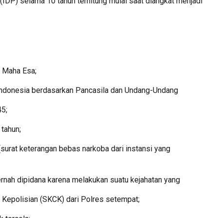
(IDP) selama 10 tahun terhitung mulai saat diangkat menjadi
g Maha Esa;
 Indonesia berdasarkan Pancasila dan Undang-Undang
45;
 tahun;
(surat keterangan bebas narkoba dari instansi yang
pernah dipidana karena melakukan suatu kejahatan yang
 Kepolisian (SKCK) dari Polres setempat;