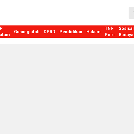
P
TNI-
Sosisal
Gunungsitoli
DPRD
Pendidikan
Hukum
atam
Polri
Budaya