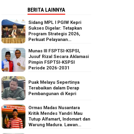
BERITA LAINNYA
Sidang MPL I PGIW Kepri
Sukses Digelar: Tetapkan
Program Strategis 2026,
Perkuat Pelayanan
Oikumenis dan Kepedulian
Sosial
Munas III FSPTSI-KSPSI,
Jusuf Rizal Secara Aklamasi
Pimpin FSPTSI-KSPSI
Periode 2026-2031
Puak Melayu Sepertinya
Terabaikan dalam Derap
Pembangunan di Kepri
Ormas Madas Nusantara
Kritik Mendes Yandri Mau
Tutup Alfamart, Indomart dan
Warung Madura. Lawan
Kebijakan Kapitalis Mendes