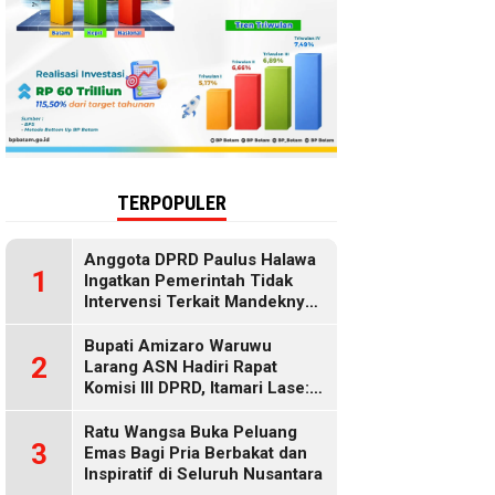
TERPOPULER
Anggota DPRD Paulus Halawa
1
Ingatkan Pemerintah Tidak
Intervensi Terkait Mandeknya
Penyaluran MBG
Bupati Amizaro Waruwu
2
Larang ASN Hadiri Rapat
Komisi III DPRD, Itamari Lase:
Diduga Contempt of
Parliament
Ratu Wangsa Buka Peluang
3
Emas Bagi Pria Berbakat dan
Inspiratif di Seluruh Nusantara