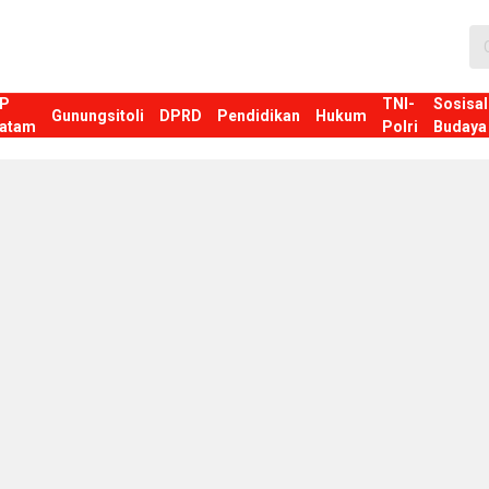
P
TNI-
Sosisal
Gunungsitoli
DPRD
Pendidikan
Hukum
atam
Polri
Budaya