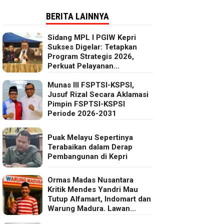
BERITA LAINNYA
Sidang MPL I PGIW Kepri
Sukses Digelar: Tetapkan
Program Strategis 2026,
Perkuat Pelayanan
Oikumenis dan Kepedulian
Sosial
Munas III FSPTSI-KSPSI,
Jusuf Rizal Secara Aklamasi
Pimpin FSPTSI-KSPSI
Periode 2026-2031
Puak Melayu Sepertinya
Terabaikan dalam Derap
Pembangunan di Kepri
Ormas Madas Nusantara
Kritik Mendes Yandri Mau
Tutup Alfamart, Indomart dan
Warung Madura. Lawan
Kebijakan Kapitalis Mendes