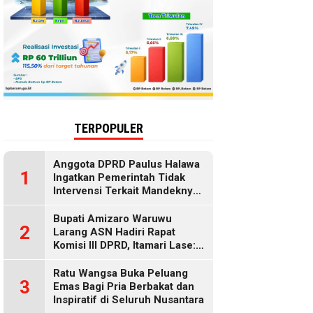
TERPOPULER
Anggota DPRD Paulus Halawa
1
Ingatkan Pemerintah Tidak
Intervensi Terkait Mandeknya
Penyaluran MBG
Bupati Amizaro Waruwu
2
Larang ASN Hadiri Rapat
Komisi III DPRD, Itamari Lase:
Diduga Contempt of
Parliament
Ratu Wangsa Buka Peluang
3
Emas Bagi Pria Berbakat dan
Inspiratif di Seluruh Nusantara