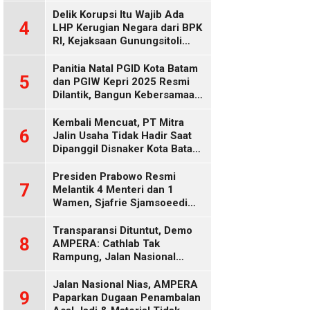
Delik Korupsi Itu Wajib Ada
4
LHP Kerugian Negara dari BPK
RI, Kejaksaan Gunungsitoli
Diduga Keliru
Panitia Natal PGID Kota Batam
5
dan PGIW Kepri 2025 Resmi
Dilantik, Bangun Kebersamaan
Gereja dalam Gerakan
Oikumenis
Kembali Mencuat, PT Mitra
6
Jalin Usaha Tidak Hadir Saat
Dipanggil Disnaker Kota Batam
dan Kepri
Presiden Prabowo Resmi
7
Melantik 4 Menteri dan 1
Wamen, Sjafrie Sjamsoeedi
Rangkap Menko Polkam
Gantikan Budi Gunawan
Transparansi Dituntut, Demo
8
AMPERA: Cathlab Tak
Rampung, Jalan Nasional
Rusak
Jalan Nasional Nias, AMPERA
9
Paparkan Dugaan Penambalan