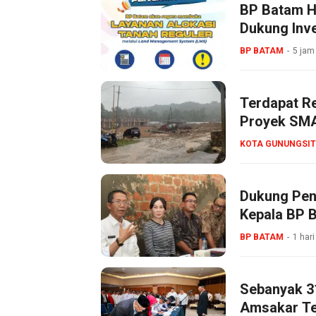
BP Batam Ha
Dukung Inve
BP BATAM
5 jam
Terdapat R
Proyek SMA
KOTA GUNUNGSIT
Dukung Pen
Kepala BP 
BP BATAM
1 hari
Sebanyak 3
Amsakar Tek