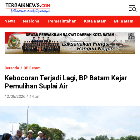
Terbaiknews
Teraktual dan Terpercaya
News
Nasional
Pemerintahan
Kota Batam
BP Batam
Beranda
BP Batam
Kebocoran Terjadi Lagi, BP Batam Kejar
Pemulihan Suplai Air
12/06/2026 4:14 pm