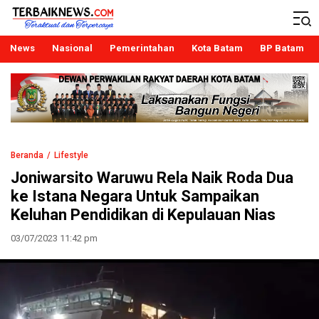
Terbaiknews
Teraktual dan Terpercaya
News
Nasional
Pemerintahan
Kota Batam
BP Batam
Beranda
Lifestyle
Joniwarsito Waruwu Rela Naik Roda Dua
ke Istana Negara Untuk Sampaikan
Keluhan Pendidikan di Kepulauan Nias
03/07/2023 11:42 pm