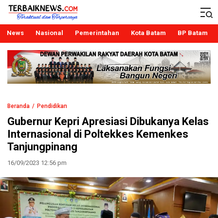
Terbaiknews
Teraktual dan Terpercaya
News
Nasional
Pemerintahan
Kota Batam
BP Batam
Beranda
Pendidikan
Gubernur Kepri Apresiasi Dibukanya Kelas
Internasional di Poltekkes Kemenkes
Tanjungpinang
16/09/2023 12:56 pm