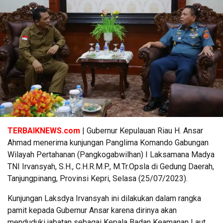
TERBAIKNEWS.com
| Gubernur Kepulauan Riau H. Ansar
Ahmad menerima kunjungan Panglima Komando Gabungan
Wilayah Pertahanan (Pangkogabwilhan) I Laksamana Madya
TNI Irvansyah, S.H., C.H.R.M.P., M.Tr.Opsla di Gedung Daerah,
Tanjungpinang, Provinsi Kepri, Selasa (25/07/2023).
Kunjungan Laksdya Irvansyah ini dilakukan dalam rangka
pamit kepada Gubernur Ansar karena dirinya akan
menduduki jabatan sebagai Kepala Badan Keamanan Laut