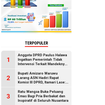
TERPOPULER
Anggota DPRD Paulus Halawa
1
Ingatkan Pemerintah Tidak
Intervensi Terkait Mandeknya
Penyaluran MBG
Bupati Amizaro Waruwu
2
Larang ASN Hadiri Rapat
Komisi III DPRD, Itamari Lase:
Diduga Contempt of
Parliament
Ratu Wangsa Buka Peluang
3
Emas Bagi Pria Berbakat dan
Inspiratif di Seluruh Nusantara