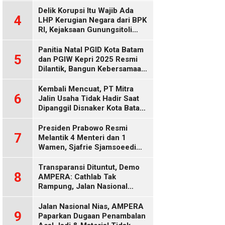
Delik Korupsi Itu Wajib Ada
4
LHP Kerugian Negara dari BPK
RI, Kejaksaan Gunungsitoli
Diduga Keliru
Panitia Natal PGID Kota Batam
5
dan PGIW Kepri 2025 Resmi
Dilantik, Bangun Kebersamaan
Gereja dalam Gerakan
Oikumenis
Kembali Mencuat, PT Mitra
6
Jalin Usaha Tidak Hadir Saat
Dipanggil Disnaker Kota Batam
dan Kepri
Presiden Prabowo Resmi
7
Melantik 4 Menteri dan 1
Wamen, Sjafrie Sjamsoeedi
Rangkap Menko Polkam
Gantikan Budi Gunawan
Transparansi Dituntut, Demo
8
AMPERA: Cathlab Tak
Rampung, Jalan Nasional
Rusak
Jalan Nasional Nias, AMPERA
9
Paparkan Dugaan Penambalan