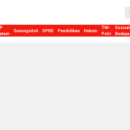
P
TNI-
Sosisal
Gunungsitoli
DPRD
Pendidikan
Hukum
atam
Polri
Budaya