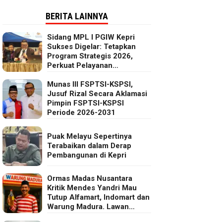
BERITA LAINNYA
Sidang MPL I PGIW Kepri
Sukses Digelar: Tetapkan
Program Strategis 2026,
Perkuat Pelayanan
Oikumenis dan Kepedulian
Sosial
Munas III FSPTSI-KSPSI,
Jusuf Rizal Secara Aklamasi
Pimpin FSPTSI-KSPSI
Periode 2026-2031
Puak Melayu Sepertinya
Terabaikan dalam Derap
Pembangunan di Kepri
Ormas Madas Nusantara
Kritik Mendes Yandri Mau
Tutup Alfamart, Indomart dan
Warung Madura. Lawan
Kebijakan Kapitalis Mendes