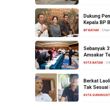
Dukung Pen
Kepala BP 
BP BATAM
2 hari
Sebanyak 3
Amsakar Tek
KOTA BATAM
2 h
Berkat Lao
Tak Sesuai 
Bertanggun
KOTA GUNUNGSIT