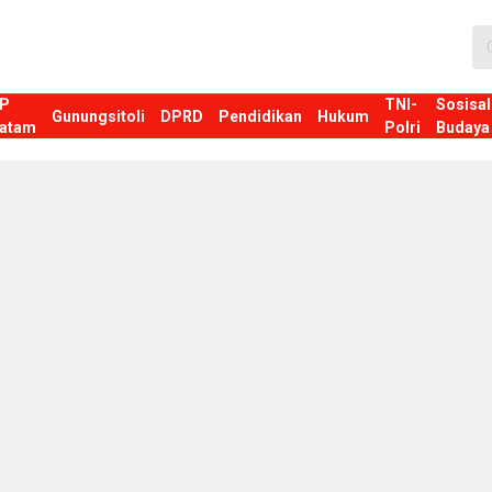
P
TNI-
Sosisal
Gunungsitoli
DPRD
Pendidikan
Hukum
atam
Polri
Budaya