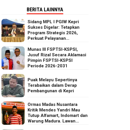
BERITA LAINNYA
Sidang MPL I PGIW Kepri
Sukses Digelar: Tetapkan
Program Strategis 2026,
Perkuat Pelayanan
Oikumenis dan Kepedulian
Sosial
Munas III FSPTSI-KSPSI,
Jusuf Rizal Secara Aklamasi
Pimpin FSPTSI-KSPSI
Periode 2026-2031
Puak Melayu Sepertinya
Terabaikan dalam Derap
Pembangunan di Kepri
Ormas Madas Nusantara
Kritik Mendes Yandri Mau
Tutup Alfamart, Indomart dan
Warung Madura. Lawan
Kebijakan Kapitalis Mendes