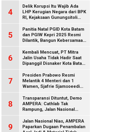
Delik Korupsi Itu Wajib Ada
4
LHP Kerugian Negara dari BPK
RI, Kejaksaan Gunungsitoli
Diduga Keliru
Panitia Natal PGID Kota Batam
5
dan PGIW Kepri 2025 Resmi
Dilantik, Bangun Kebersamaan
Gereja dalam Gerakan
Oikumenis
Kembali Mencuat, PT Mitra
6
Jalin Usaha Tidak Hadir Saat
Dipanggil Disnaker Kota Batam
dan Kepri
Presiden Prabowo Resmi
7
Melantik 4 Menteri dan 1
Wamen, Sjafrie Sjamsoeedi
Rangkap Menko Polkam
Gantikan Budi Gunawan
Transparansi Dituntut, Demo
8
AMPERA: Cathlab Tak
Rampung, Jalan Nasional
Rusak
Jalan Nasional Nias, AMPERA
9
Paparkan Dugaan Penambalan