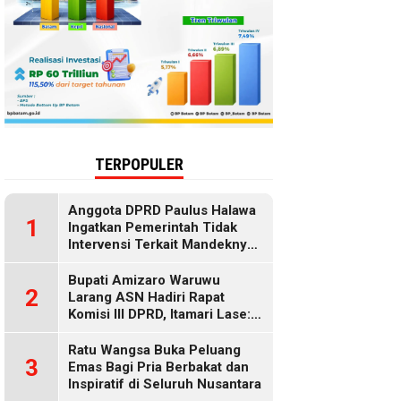
TERPOPULER
Anggota DPRD Paulus Halawa
1
Ingatkan Pemerintah Tidak
Intervensi Terkait Mandeknya
Penyaluran MBG
Bupati Amizaro Waruwu
2
Larang ASN Hadiri Rapat
Komisi III DPRD, Itamari Lase:
Diduga Contempt of
Parliament
Ratu Wangsa Buka Peluang
3
Emas Bagi Pria Berbakat dan
Inspiratif di Seluruh Nusantara