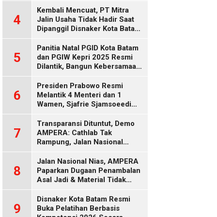
Diduga Keliru
Kembali Mencuat, PT Mitra
4
Jalin Usaha Tidak Hadir Saat
Dipanggil Disnaker Kota Batam
dan Kepri
Panitia Natal PGID Kota Batam
5
dan PGIW Kepri 2025 Resmi
Dilantik, Bangun Kebersamaan
Gereja dalam Gerakan
Oikumenis
Presiden Prabowo Resmi
6
Melantik 4 Menteri dan 1
Wamen, Sjafrie Sjamsoeedi
Rangkap Menko Polkam
Gantikan Budi Gunawan
Transparansi Dituntut, Demo
7
AMPERA: Cathlab Tak
Rampung, Jalan Nasional
Rusak
Jalan Nasional Nias, AMPERA
8
Paparkan Dugaan Penambalan
Asal Jadi & Material Tidak
Standar
Disnaker Kota Batam Resmi
9
Buka Pelatihan Berbasis