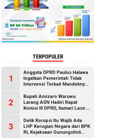
TERPOPULER
Anggota DPRD Paulus Halawa
1
Ingatkan Pemerintah Tidak
Intervensi Terkait Mandeknya
Penyaluran MBG
Bupati Amizaro Waruwu
2
Larang ASN Hadiri Rapat
Komisi III DPRD, Itamari Lase:
Diduga Contempt of
Parliament
Delik Korupsi Itu Wajib Ada
3
LHP Kerugian Negara dari BPK
RI, Kejaksaan Gunungsitoli