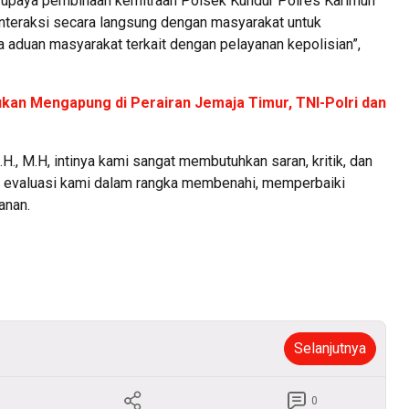
tu upaya pembinaan kemitraan Polsek Kundur Polres Karimun
interaksi secara langsung dengan masyarakat untuk
a aduan masyarakat terkait dengan pelayanan kepolisian”,
kan Mengapung di Perairan Jemaja Timur, TNI-Polri dan
., M.H, intinya kami sangat membutuhkan saran, kritik, dan
an evaluasi kami dalam rangka membenahi, memperbaiki
anan.
Selanjutnya
0