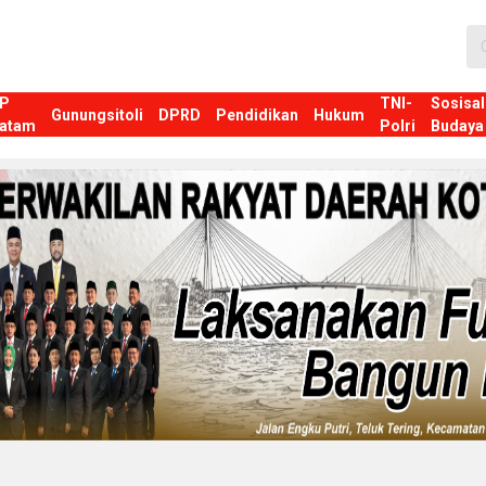
P
TNI-
Sosisal
Gunungsitoli
DPRD
Pendidikan
Hukum
atam
Polri
Budaya