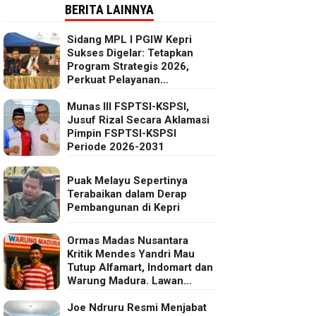
BERITA LAINNYA
Sidang MPL I PGIW Kepri
Sukses Digelar: Tetapkan
Program Strategis 2026,
Perkuat Pelayanan
Oikumenis dan Kepedulian
Sosial
Munas III FSPTSI-KSPSI,
Jusuf Rizal Secara Aklamasi
Pimpin FSPTSI-KSPSI
Periode 2026-2031
Puak Melayu Sepertinya
Terabaikan dalam Derap
Pembangunan di Kepri
Ormas Madas Nusantara
Kritik Mendes Yandri Mau
Tutup Alfamart, Indomart dan
Warung Madura. Lawan
Kebijakan Kapitalis Mendes
Joe Ndruru Resmi Menjabat