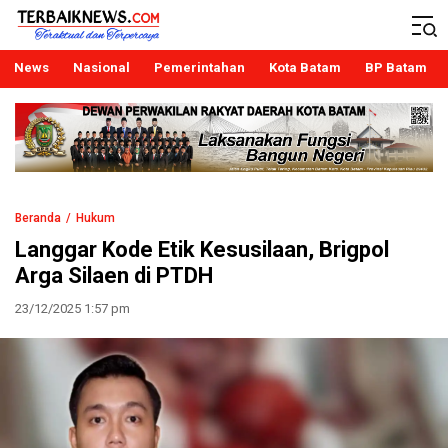
Terbaiknews
Teraktual dan Terpercaya
News
Nasional
Pemerintahan
Kota Batam
BP Batam
Beranda
Hukum
Langgar Kode Etik Kesusilaan, Brigpol
Arga Silaen di PTDH
23/12/2025 1:57 pm