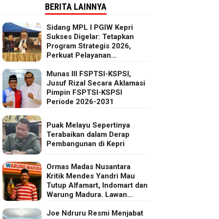
BERITA LAINNYA
Sidang MPL I PGIW Kepri
Sukses Digelar: Tetapkan
Program Strategis 2026,
Perkuat Pelayanan
Oikumenis dan Kepedulian
Sosial
Munas III FSPTSI-KSPSI,
Jusuf Rizal Secara Aklamasi
Pimpin FSPTSI-KSPSI
Periode 2026-2031
Puak Melayu Sepertinya
Terabaikan dalam Derap
Pembangunan di Kepri
Ormas Madas Nusantara
Kritik Mendes Yandri Mau
Tutup Alfamart, Indomart dan
Warung Madura. Lawan
Kebijakan Kapitalis Mendes
Joe Ndruru Resmi Menjabat