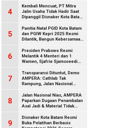
Diduga Keliru
Kembali Mencuat, PT Mitra
4
Jalin Usaha Tidak Hadir Saat
Dipanggil Disnaker Kota Batam
dan Kepri
Panitia Natal PGID Kota Batam
5
dan PGIW Kepri 2025 Resmi
Dilantik, Bangun Kebersamaan
Gereja dalam Gerakan
Oikumenis
Presiden Prabowo Resmi
6
Melantik 4 Menteri dan 1
Wamen, Sjafrie Sjamsoeedi
Rangkap Menko Polkam
Gantikan Budi Gunawan
Transparansi Dituntut, Demo
7
AMPERA: Cathlab Tak
Rampung, Jalan Nasional
Rusak
Jalan Nasional Nias, AMPERA
8
Paparkan Dugaan Penambalan
Asal Jadi & Material Tidak
Standar
Disnaker Kota Batam Resmi
9
Buka Pelatihan Berbasis