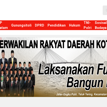
P
TNI-
Sosisal
Gunungsitoli
DPRD
Pendidikan
Hukum
atam
Polri
Budaya