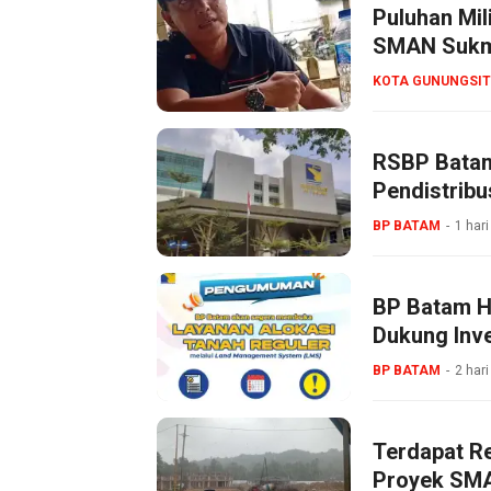
Puluhan Mil
SMAN Sukma
KOTA GUNUNGSIT
RSBP Batam
Pendistribu
BP BATAM
1 hari
BP Batam Ha
Dukung Inve
BP BATAM
2 hari
Terdapat R
Proyek SMA