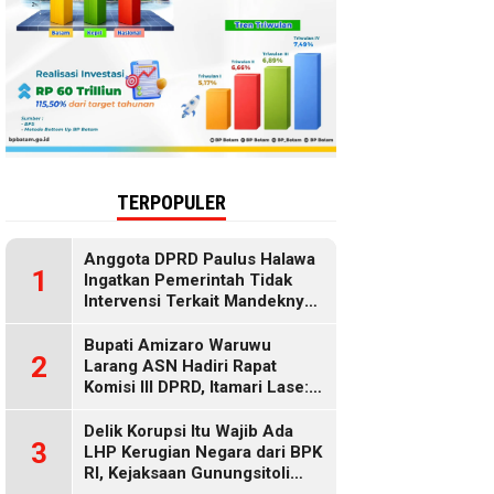
TERPOPULER
Anggota DPRD Paulus Halawa
1
Ingatkan Pemerintah Tidak
Intervensi Terkait Mandeknya
Penyaluran MBG
Bupati Amizaro Waruwu
2
Larang ASN Hadiri Rapat
Komisi III DPRD, Itamari Lase:
Diduga Contempt of
Parliament
Delik Korupsi Itu Wajib Ada
3
LHP Kerugian Negara dari BPK
RI, Kejaksaan Gunungsitoli