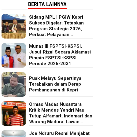
BERITA LAINNYA
Sidang MPL I PGIW Kepri
Sukses Digelar: Tetapkan
Program Strategis 2026,
Perkuat Pelayanan
Oikumenis dan Kepedulian
Sosial
Munas III FSPTSI-KSPSI,
Jusuf Rizal Secara Aklamasi
Pimpin FSPTSI-KSPSI
Periode 2026-2031
Puak Melayu Sepertinya
Terabaikan dalam Derap
Pembangunan di Kepri
Ormas Madas Nusantara
Kritik Mendes Yandri Mau
Tutup Alfamart, Indomart dan
Warung Madura. Lawan
Kebijakan Kapitalis Mendes
Joe Ndruru Resmi Menjabat