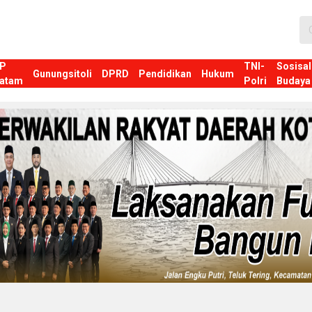
P
TNI-
Sosisal
Gunungsitoli
DPRD
Pendidikan
Hukum
atam
Polri
Budaya