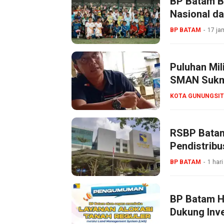
BP Batam B
Nasional da
BP BATAM
17 ja
Puluhan Mil
SMAN Sukma
KOTA GUNUNGSIT
RSBP Batam
Pendistribu
BP BATAM
1 hari
BP Batam Ha
Dukung Inve