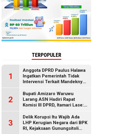
TERPOPULER
Anggota DPRD Paulus Halawa
1
Ingatkan Pemerintah Tidak
Intervensi Terkait Mandeknya
Penyaluran MBG
Bupati Amizaro Waruwu
2
Larang ASN Hadiri Rapat
Komisi III DPRD, Itamari Lase:
Diduga Contempt of
Parliament
Delik Korupsi Itu Wajib Ada
3
LHP Kerugian Negara dari BPK
RI, Kejaksaan Gunungsitoli