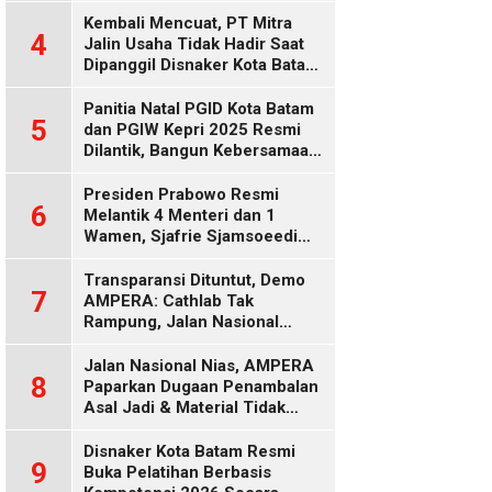
Diduga Keliru
Kembali Mencuat, PT Mitra
4
Jalin Usaha Tidak Hadir Saat
Dipanggil Disnaker Kota Batam
dan Kepri
Panitia Natal PGID Kota Batam
5
dan PGIW Kepri 2025 Resmi
Dilantik, Bangun Kebersamaan
Gereja dalam Gerakan
Oikumenis
Presiden Prabowo Resmi
6
Melantik 4 Menteri dan 1
Wamen, Sjafrie Sjamsoeedi
Rangkap Menko Polkam
Gantikan Budi Gunawan
Transparansi Dituntut, Demo
7
AMPERA: Cathlab Tak
Rampung, Jalan Nasional
Rusak
Jalan Nasional Nias, AMPERA
8
Paparkan Dugaan Penambalan
Asal Jadi & Material Tidak
Standar
Disnaker Kota Batam Resmi
9
Buka Pelatihan Berbasis