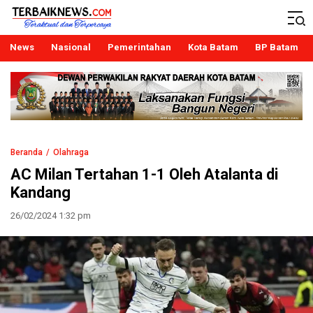
Terbaiknews
Teraktual dan Terpercaya
News
Nasional
Pemerintahan
Kota Batam
BP Batam
Beranda
Olahraga
AC Milan Tertahan 1-1 Oleh Atalanta di
Kandang
26/02/2024 1:32 pm