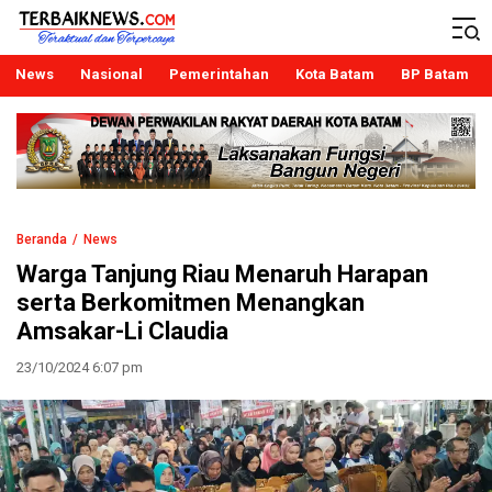
Terbaiknews
Teraktual dan Terpercaya
News
Nasional
Pemerintahan
Kota Batam
BP Batam
Beranda
News
Warga Tanjung Riau Menaruh Harapan
serta Berkomitmen Menangkan
Amsakar-Li Claudia
23/10/2024 6:07 pm