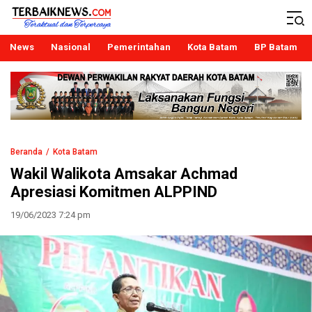
Terbaiknews
Teraktual dan Terpercaya
News
Nasional
Pemerintahan
Kota Batam
BP Batam
Beranda
Kota Batam
Wakil Walikota Amsakar Achmad
Apresiasi Komitmen ALPPIND
19/06/2023 7:24 pm