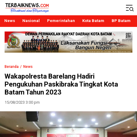
Terbaiknews
Teraktual dan Terpercaya
News
Nasional
Pemerintahan
Kota Batam
BP Batam
Beranda
News
Wakapolresta Barelang Hadiri
Pengukuhan Paskibraka Tingkat Kota
Batam Tahun 2023
15/08/2023 3:00 pm