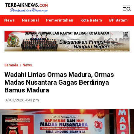
Terbaiknews
Teraktual dan Terpercaya
News
Nasional
Pemerintahan
Kota Batam
BP Batam
Beranda
News
Wadahi Lintas Ormas Madura, Ormas
Madas Nusantara Gagas Berdirinya
Bamus Madura
07/03/2026 4:43 pm