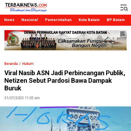
Terbaiknews
Teraktual dan Terpercaya
News
Nasional
Pemerintahan
Kota Batam
BP Batam
Beranda
Hukum
Viral Nasib ASN Jadi Perbincangan Publik,
Netizen Sebut Pardosi Bawa Dampak
Buruk
31/07/2023 11:02 am