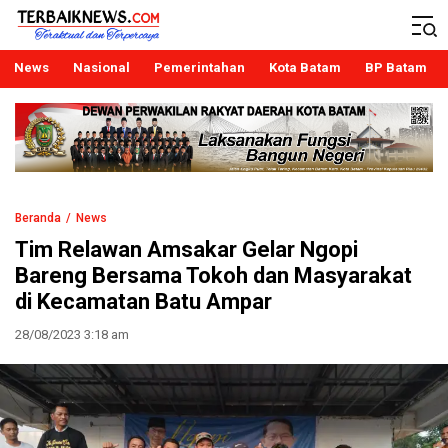
Terbaiknews
Teraktual dan Terpercaya
News
Nasional
Pemerintahan
Kota Batam
BP Batam
Beranda
News
Tim Relawan Amsakar Gelar Ngopi
Bareng Bersama Tokoh dan Masyarakat
di Kecamatan Batu Ampar
28/08/2023 3:18 am