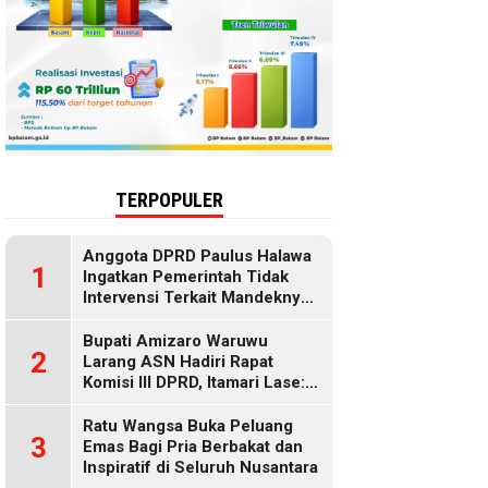
TERPOPULER
Anggota DPRD Paulus Halawa
1
Ingatkan Pemerintah Tidak
Intervensi Terkait Mandeknya
Penyaluran MBG
Bupati Amizaro Waruwu
2
Larang ASN Hadiri Rapat
Komisi III DPRD, Itamari Lase:
Diduga Contempt of
Parliament
Ratu Wangsa Buka Peluang
3
Emas Bagi Pria Berbakat dan
Inspiratif di Seluruh Nusantara