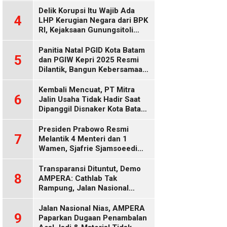
Delik Korupsi Itu Wajib Ada
4
LHP Kerugian Negara dari BPK
RI, Kejaksaan Gunungsitoli
Diduga Keliru
Panitia Natal PGID Kota Batam
5
dan PGIW Kepri 2025 Resmi
Dilantik, Bangun Kebersamaan
Gereja dalam Gerakan
Oikumenis
Kembali Mencuat, PT Mitra
6
Jalin Usaha Tidak Hadir Saat
Dipanggil Disnaker Kota Batam
dan Kepri
Presiden Prabowo Resmi
7
Melantik 4 Menteri dan 1
Wamen, Sjafrie Sjamsoeedi
Rangkap Menko Polkam
Gantikan Budi Gunawan
Transparansi Dituntut, Demo
8
AMPERA: Cathlab Tak
Rampung, Jalan Nasional
Rusak
Jalan Nasional Nias, AMPERA
9
Paparkan Dugaan Penambalan