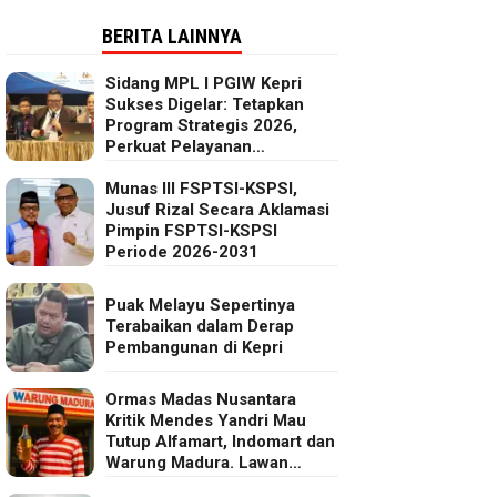
BERITA LAINNYA
Sidang MPL I PGIW Kepri
Sukses Digelar: Tetapkan
Program Strategis 2026,
Perkuat Pelayanan
Oikumenis dan Kepedulian
Sosial
Munas III FSPTSI-KSPSI,
Jusuf Rizal Secara Aklamasi
Pimpin FSPTSI-KSPSI
Periode 2026-2031
Puak Melayu Sepertinya
Terabaikan dalam Derap
Pembangunan di Kepri
Ormas Madas Nusantara
Kritik Mendes Yandri Mau
Tutup Alfamart, Indomart dan
Warung Madura. Lawan
Kebijakan Kapitalis Mendes