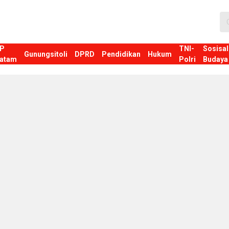
P
TNI-
Sosisal
Gunungsitoli
DPRD
Pendidikan
Hukum
atam
Polri
Budaya