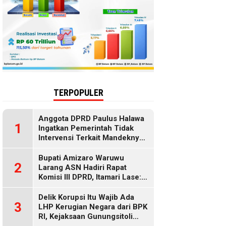
TERPOPULER
Anggota DPRD Paulus Halawa
1
Ingatkan Pemerintah Tidak
Intervensi Terkait Mandeknya
Penyaluran MBG
Bupati Amizaro Waruwu
2
Larang ASN Hadiri Rapat
Komisi III DPRD, Itamari Lase:
Diduga Contempt of
Parliament
Delik Korupsi Itu Wajib Ada
3
LHP Kerugian Negara dari BPK
RI, Kejaksaan Gunungsitoli