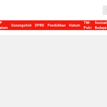
P
TNI-
Sosisal
Gunungsitoli
DPRD
Pendidikan
Hukum
atam
Polri
Budaya