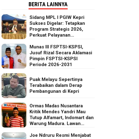
BERITA LAINNYA
Sidang MPL I PGIW Kepri
Sukses Digelar: Tetapkan
Program Strategis 2026,
Perkuat Pelayanan
Oikumenis dan Kepedulian
Sosial
Munas III FSPTSI-KSPSI,
Jusuf Rizal Secara Aklamasi
Pimpin FSPTSI-KSPSI
Periode 2026-2031
Puak Melayu Sepertinya
Terabaikan dalam Derap
Pembangunan di Kepri
Ormas Madas Nusantara
Kritik Mendes Yandri Mau
Tutup Alfamart, Indomart dan
Warung Madura. Lawan
Kebijakan Kapitalis Mendes
Joe Ndruru Resmi Menjabat