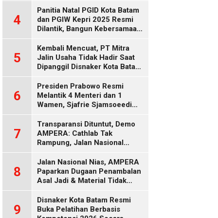
Diduga Keliru
Panitia Natal PGID Kota Batam
4
dan PGIW Kepri 2025 Resmi
Dilantik, Bangun Kebersamaan
Gereja dalam Gerakan
Oikumenis
Kembali Mencuat, PT Mitra
5
Jalin Usaha Tidak Hadir Saat
Dipanggil Disnaker Kota Batam
dan Kepri
Presiden Prabowo Resmi
6
Melantik 4 Menteri dan 1
Wamen, Sjafrie Sjamsoeedi
Rangkap Menko Polkam
Gantikan Budi Gunawan
Transparansi Dituntut, Demo
7
AMPERA: Cathlab Tak
Rampung, Jalan Nasional
Rusak
Jalan Nasional Nias, AMPERA
8
Paparkan Dugaan Penambalan
Asal Jadi & Material Tidak
Standar
Disnaker Kota Batam Resmi
9
Buka Pelatihan Berbasis