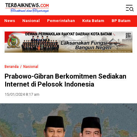
Terbaiknews
Teraktual dan Terpercaya
News
Nasional
Pemerintahan
Kota Batam
BP Batam
Beranda
Nasional
Prabowo-Gibran Berkomitmen Sediakan
Internet di Pelosok Indonesia
15/01/2024 8:17 am