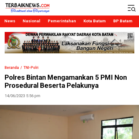
Terbaiknews
Teraktual dan Terpercaya
News
Nasional
Pemerintahan
Kota Batam
BP Batam
Beranda
TNI-Polri
Polres Bintan Mengamankan 5 PMI Non
Prosedural Beserta Pelakunya
14/06/2023 5:56 pm