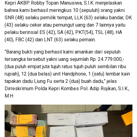
Kepri AKBP. Robby Topan Manusiwa, S.I.K. menjelaskan
bahwa kami berhasil meringkus 10 (sepuluh) orang yakni
SNR (48) selaku pemilik tempat, LLK (63) selaku bandar, DK
(43) selaku ceker atau pemungut uang dan 7 lainnya yaitu
pelaku berinsial ES (42), SA (42), PKT(54), TSL (48), HA
(40), FBC (42) dan LNT (63) selaku pemain.
“Barang bukti yang berhasil kami amankan dari sepuluh
tersangka tersebut yakni uang sejumlah Rp. 24.779.000,-
(dua puluh empat juta tujuh ratus tujuh puluh sembilan ribu
rupiah), 12 (dua belas) unit Handphone, 1 (satu) lembar kain
tapakan dadu Liung Fu serta 2 (dua) buah dadu,” jelas
Dirreskrimum Polda Kepri Kombes Pol. Adip Rojikan, S.I.K.,
M.H