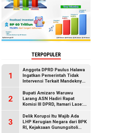
TERPOPULER
Anggota DPRD Paulus Halawa
1
Ingatkan Pemerintah Tidak
Intervensi Terkait Mandeknya
Penyaluran MBG
Bupati Amizaro Waruwu
2
Larang ASN Hadiri Rapat
Komisi III DPRD, Itamari Lase:
Diduga Contempt of
Parliament
Delik Korupsi Itu Wajib Ada
3
LHP Kerugian Negara dari BPK
RI, Kejaksaan Gunungsitoli