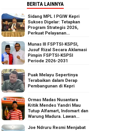
BERITA LAINNYA
Sidang MPL I PGIW Kepri
Sukses Digelar: Tetapkan
Program Strategis 2026,
Perkuat Pelayanan
Oikumenis dan Kepedulian
Sosial
Munas III FSPTSI-KSPSI,
Jusuf Rizal Secara Aklamasi
Pimpin FSPTSI-KSPSI
Periode 2026-2031
Puak Melayu Sepertinya
Terabaikan dalam Derap
Pembangunan di Kepri
Ormas Madas Nusantara
Kritik Mendes Yandri Mau
Tutup Alfamart, Indomart dan
Warung Madura. Lawan
Kebijakan Kapitalis Mendes
Joe Ndruru Resmi Menjabat