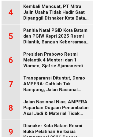
Diduga Keliru
Kembali Mencuat, PT Mitra
4
Jalin Usaha Tidak Hadir Saat
Dipanggil Disnaker Kota Batam
dan Kepri
Panitia Natal PGID Kota Batam
5
dan PGIW Kepri 2025 Resmi
Dilantik, Bangun Kebersamaan
Gereja dalam Gerakan
Oikumenis
Presiden Prabowo Resmi
6
Melantik 4 Menteri dan 1
Wamen, Sjafrie Sjamsoeedi
Rangkap Menko Polkam
Gantikan Budi Gunawan
Transparansi Dituntut, Demo
7
AMPERA: Cathlab Tak
Rampung, Jalan Nasional
Rusak
Jalan Nasional Nias, AMPERA
8
Paparkan Dugaan Penambalan
Asal Jadi & Material Tidak
Standar
Disnaker Kota Batam Resmi
9
Buka Pelatihan Berbasis