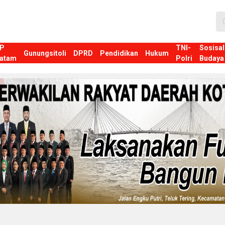
P
TNI-
Sosisal
Gunungsitoli
DPRD
Pendidikan
Hukum
atam
Polri
Budaya