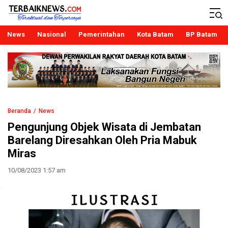
Terbaiknews
Teraktual dan Terpercaya
News
Nasional
Pemerintahan
Kota Batam
BP Batam
Beranda
News
Pengunjung Objek Wisata di Jembatan
Barelang Diresahkan Oleh Pria Mabuk
Miras
10/08/2023 1:57 am