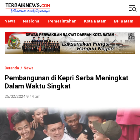
Terbaiknews
Teraktual dan Terpercaya
News
Nasional
Pemerintahan
Kota Batam
BP Batam
Beranda
News
Pembangunan di Kepri Serba Meningkat
Dalam Waktu Singkat
25/02/2024 9:44 pm