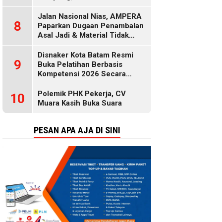
Rusak
Jalan Nasional Nias, AMPERA
8
Paparkan Dugaan Penambalan
Asal Jadi & Material Tidak
Standar
Disnaker Kota Batam Resmi
9
Buka Pelatihan Berbasis
Kompetensi 2026 Secara
Gratis, Selengkapnya di Sini
Polemik PHK Pekerja, CV
10
Muara Kasih Buka Suara
PESAN APA AJA DI SINI