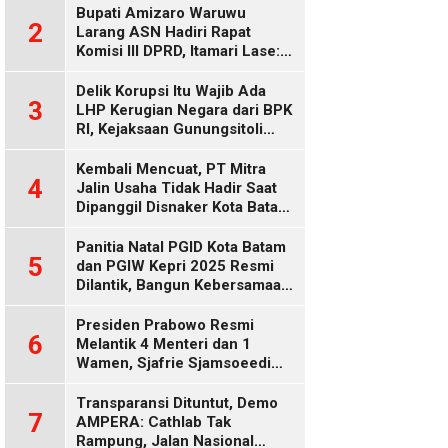
Bupati Amizaro Waruwu
2
Larang ASN Hadiri Rapat
Komisi III DPRD, Itamari Lase:
Diduga Contempt of
Parliament
Delik Korupsi Itu Wajib Ada
3
LHP Kerugian Negara dari BPK
RI, Kejaksaan Gunungsitoli
Diduga Keliru
Kembali Mencuat, PT Mitra
4
Jalin Usaha Tidak Hadir Saat
Dipanggil Disnaker Kota Batam
dan Kepri
Panitia Natal PGID Kota Batam
5
dan PGIW Kepri 2025 Resmi
Dilantik, Bangun Kebersamaan
Gereja dalam Gerakan
Oikumenis
Presiden Prabowo Resmi
6
Melantik 4 Menteri dan 1
Wamen, Sjafrie Sjamsoeedi
Rangkap Menko Polkam
Gantikan Budi Gunawan
Transparansi Dituntut, Demo
7
AMPERA: Cathlab Tak
Rampung, Jalan Nasional