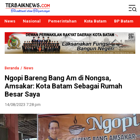
Terbaiknews
Teraktual dan Terpercaya
News
Nasional
Pemerintahan
Kota Batam
BP Batam
Beranda
News
Ngopi Bareng Bang Am di Nongsa,
Amsakar: Kota Batam Sebagai Rumah
Besar Saya
14/08/2023 7:28 pm