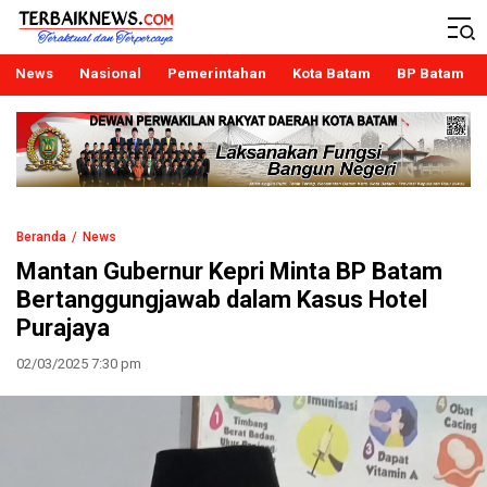
Terbaiknews
Teraktual dan Terpercaya
News
Nasional
Pemerintahan
Kota Batam
BP Batam
Beranda
News
Mantan Gubernur Kepri Minta BP Batam
Bertanggungjawab dalam Kasus Hotel
Purajaya
02/03/2025 7:30 pm