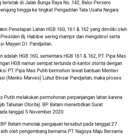
 terletak di Jalan Bunga Raya No. 142, Baloi Persero
erujung hingga ke tingkat Pengadilan Tata Usaha Negara
, yakni Penetapan Lahan HGB 160, 161 & 162 yang dimiliki oleh
a, Presiden Bj. Habibie sering mampir dan mengobrol serta
i Mayjen D.I. Pandjaitan.
an adalah HGB 160, sementara HGB 161 & 162, PT. Pipa Mas
ngan HGB namun sempat tertunda di kantor otorita dengan
reksi PT. Pipa Mas Putih bermohon lewat bantuan Menteri
asi (Menko Marves) Luhut Binsar Pandjaitan, maka proses
as Putih melakukan permohonan perpanjangan lahan karena
ib Tahunan Otorita). BP Batam menerbitkan Surat
pada tanggal 5 November 2020
i BP Batam menolak pengajuan tersebut pada tanggal 27
 alih oleh pengembang bernama PT. Nagoya Maju Bersama