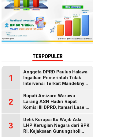
TERPOPULER
Anggota DPRD Paulus Halawa
1
Ingatkan Pemerintah Tidak
Intervensi Terkait Mandeknya
Penyaluran MBG
Bupati Amizaro Waruwu
2
Larang ASN Hadiri Rapat
Komisi III DPRD, Itamari Lase:
Diduga Contempt of
Parliament
Delik Korupsi Itu Wajib Ada
3
LHP Kerugian Negara dari BPK
RI, Kejaksaan Gunungsitoli