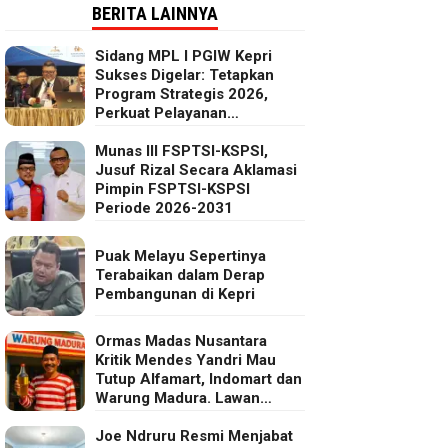
BERITA LAINNYA
Sidang MPL I PGIW Kepri
Sukses Digelar: Tetapkan
Program Strategis 2026,
Perkuat Pelayanan
Oikumenis dan Kepedulian
Sosial
Munas III FSPTSI-KSPSI,
Jusuf Rizal Secara Aklamasi
Pimpin FSPTSI-KSPSI
Periode 2026-2031
Puak Melayu Sepertinya
Terabaikan dalam Derap
Pembangunan di Kepri
Ormas Madas Nusantara
Kritik Mendes Yandri Mau
Tutup Alfamart, Indomart dan
Warung Madura. Lawan
Kebijakan Kapitalis Mendes
Joe Ndruru Resmi Menjabat