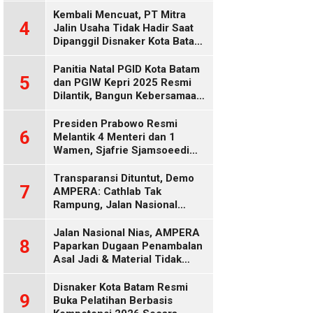
Diduga Keliru
Kembali Mencuat, PT Mitra
4
Jalin Usaha Tidak Hadir Saat
Dipanggil Disnaker Kota Batam
dan Kepri
Panitia Natal PGID Kota Batam
5
dan PGIW Kepri 2025 Resmi
Dilantik, Bangun Kebersamaan
Gereja dalam Gerakan
Oikumenis
Presiden Prabowo Resmi
6
Melantik 4 Menteri dan 1
Wamen, Sjafrie Sjamsoeedi
Rangkap Menko Polkam
Gantikan Budi Gunawan
Transparansi Dituntut, Demo
7
AMPERA: Cathlab Tak
Rampung, Jalan Nasional
Rusak
Jalan Nasional Nias, AMPERA
8
Paparkan Dugaan Penambalan
Asal Jadi & Material Tidak
Standar
Disnaker Kota Batam Resmi
9
Buka Pelatihan Berbasis