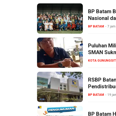
BP Batam B
Nasional da
BP BATAM
7 jam
Puluhan Mil
SMAN Sukma
KOTA GUNUNGSIT
RSBP Batam
Pendistribu
BP BATAM
19 ja
BP Batam Ha