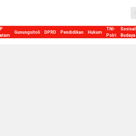
P
TNI-
Sosisal
Gunungsitoli
DPRD
Pendidikan
Hukum
atam
Polri
Budaya