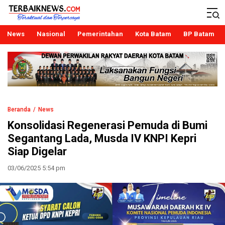
Terbaiknews
Teraktual dan Terpercaya
News
Nasional
Pemerintahan
Kota Batam
BP Batam
Beranda
News
Konsolidasi Regenerasi Pemuda di Bumi
Segantang Lada, Musda IV KNPI Kepri
Siap Digelar
03/06/2025 5:54 pm