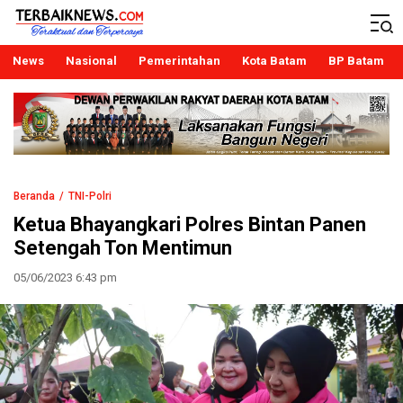
Terbaiknews
Teraktual dan Terpercaya
News
Nasional
Pemerintahan
Kota Batam
BP Batam
Beranda
TNI-Polri
Ketua Bhayangkari Polres Bintan Panen
Setengah Ton Mentimun
05/06/2023 6:43 pm