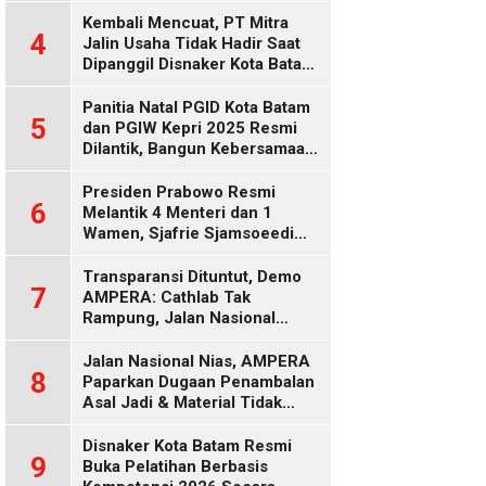
Diduga Keliru
Kembali Mencuat, PT Mitra
4
Jalin Usaha Tidak Hadir Saat
Dipanggil Disnaker Kota Batam
dan Kepri
Panitia Natal PGID Kota Batam
5
dan PGIW Kepri 2025 Resmi
Dilantik, Bangun Kebersamaan
Gereja dalam Gerakan
Oikumenis
Presiden Prabowo Resmi
6
Melantik 4 Menteri dan 1
Wamen, Sjafrie Sjamsoeedi
Rangkap Menko Polkam
Gantikan Budi Gunawan
Transparansi Dituntut, Demo
7
AMPERA: Cathlab Tak
Rampung, Jalan Nasional
Rusak
Jalan Nasional Nias, AMPERA
8
Paparkan Dugaan Penambalan
Asal Jadi & Material Tidak
Standar
Disnaker Kota Batam Resmi
9
Buka Pelatihan Berbasis