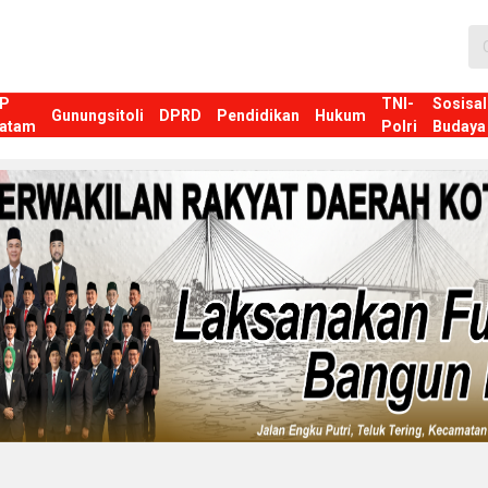
P
TNI-
Sosisal
Gunungsitoli
DPRD
Pendidikan
Hukum
atam
Polri
Budaya