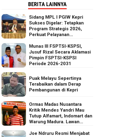
BERITA LAINNYA
Sidang MPL I PGIW Kepri
Sukses Digelar: Tetapkan
Program Strategis 2026,
Perkuat Pelayanan
Oikumenis dan Kepedulian
Sosial
Munas III FSPTSI-KSPSI,
Jusuf Rizal Secara Aklamasi
Pimpin FSPTSI-KSPSI
Periode 2026-2031
Puak Melayu Sepertinya
Terabaikan dalam Derap
Pembangunan di Kepri
Ormas Madas Nusantara
Kritik Mendes Yandri Mau
Tutup Alfamart, Indomart dan
Warung Madura. Lawan
Kebijakan Kapitalis Mendes
Joe Ndruru Resmi Menjabat