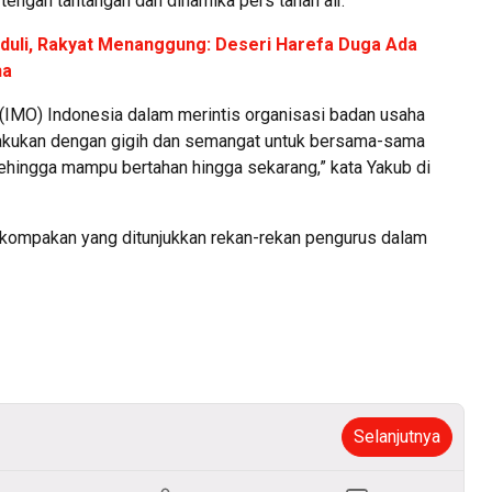
tengah tantangan dan dinamika pers tanah air.
duli, Rakyat Menanggung: Deseri Harefa Duga Ada
ha
 (IMO) Indonesia dalam merintis organisasi badan usaha
akukan dengan gigih dan semangat untuk bersama-sama
hingga mampu bertahan hingga sekarang,” kata Yakub di
kompakan yang ditunjukkan rekan-rekan pengurus dalam
Selanjutnya