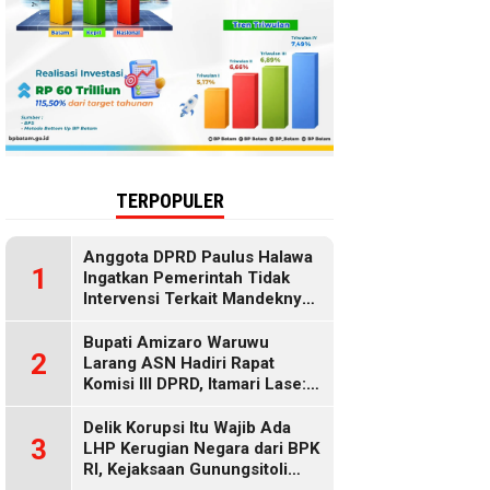
TERPOPULER
Anggota DPRD Paulus Halawa
1
Ingatkan Pemerintah Tidak
Intervensi Terkait Mandeknya
Penyaluran MBG
Bupati Amizaro Waruwu
2
Larang ASN Hadiri Rapat
Komisi III DPRD, Itamari Lase:
Diduga Contempt of
Parliament
Delik Korupsi Itu Wajib Ada
3
LHP Kerugian Negara dari BPK
RI, Kejaksaan Gunungsitoli