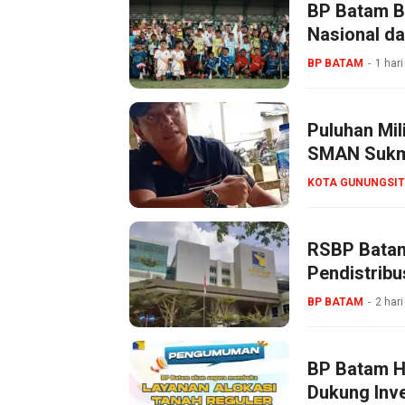
BP Batam B
Nasional da
BP BATAM
1 hari
Puluhan Mil
SMAN Sukma
KOTA GUNUNGSIT
RSBP Batam
Pendistribu
BP BATAM
2 hari
BP Batam Ha
Dukung Inve