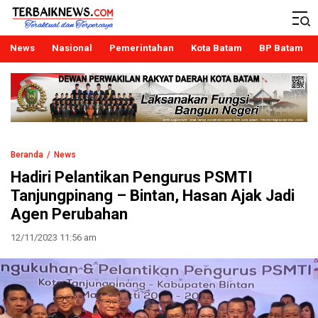
Terbaiknews
Teraktual dan Terpercaya
News
Nasional
Pemerintahan
Kota Batam
BP Batam
Beranda
News
Hadiri Pelantikan Pengurus PSMTI
Tanjungpinang – Bintan, Hasan Ajak Jadi
Agen Perubahan
12/11/2023 11:56 am