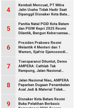
Diduga Keliru
Kembali Mencuat, PT Mitra
4
Jalin Usaha Tidak Hadir Saat
Dipanggil Disnaker Kota Batam
dan Kepri
Panitia Natal PGID Kota Batam
5
dan PGIW Kepri 2025 Resmi
Dilantik, Bangun Kebersamaan
Gereja dalam Gerakan
Oikumenis
Presiden Prabowo Resmi
6
Melantik 4 Menteri dan 1
Wamen, Sjafrie Sjamsoeedi
Rangkap Menko Polkam
Gantikan Budi Gunawan
Transparansi Dituntut, Demo
7
AMPERA: Cathlab Tak
Rampung, Jalan Nasional
Rusak
Jalan Nasional Nias, AMPERA
8
Paparkan Dugaan Penambalan
Asal Jadi & Material Tidak
Standar
Disnaker Kota Batam Resmi
9
Buka Pelatihan Berbasis