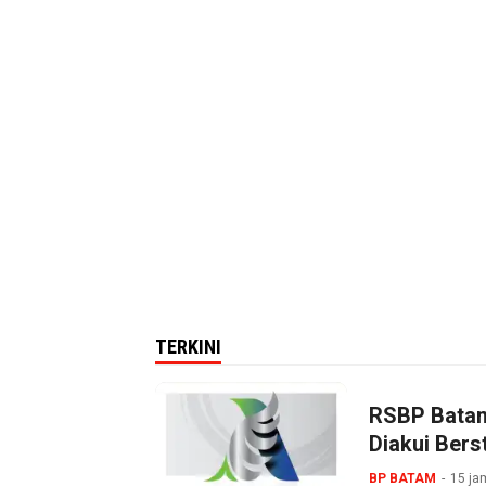
TERKINI
RSBP Batam
Diakui Bers
BP BATAM
15 ja