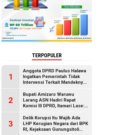
TERPOPULER
Anggota DPRD Paulus Halawa
1
Ingatkan Pemerintah Tidak
Intervensi Terkait Mandeknya
Penyaluran MBG
Bupati Amizaro Waruwu
2
Larang ASN Hadiri Rapat
Komisi III DPRD, Itamari Lase:
Diduga Contempt of
Parliament
Delik Korupsi Itu Wajib Ada
3
LHP Kerugian Negara dari BPK
RI, Kejaksaan Gunungsitoli