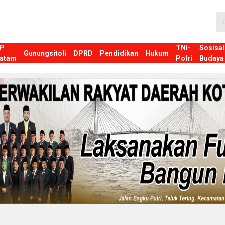
P
TNI-
Sosisal
Gunungsitoli
DPRD
Pendidikan
Hukum
atam
Polri
Budaya