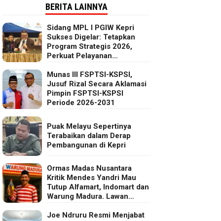
BERITA LAINNYA
Sidang MPL I PGIW Kepri
Sukses Digelar: Tetapkan
Program Strategis 2026,
Perkuat Pelayanan
Oikumenis dan Kepedulian
Sosial
Munas III FSPTSI-KSPSI,
Jusuf Rizal Secara Aklamasi
Pimpin FSPTSI-KSPSI
Periode 2026-2031
Puak Melayu Sepertinya
Terabaikan dalam Derap
Pembangunan di Kepri
Ormas Madas Nusantara
Kritik Mendes Yandri Mau
Tutup Alfamart, Indomart dan
Warung Madura. Lawan
Kebijakan Kapitalis Mendes
Joe Ndruru Resmi Menjabat