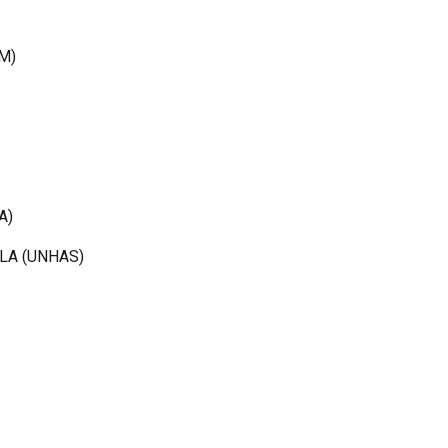
GM)
A)
, CLA (UNHAS)