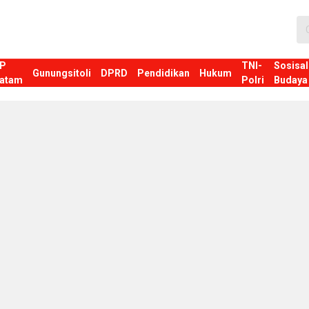
P
TNI-
Sosisal
Gunungsitoli
DPRD
Pendidikan
Hukum
atam
Polri
Budaya