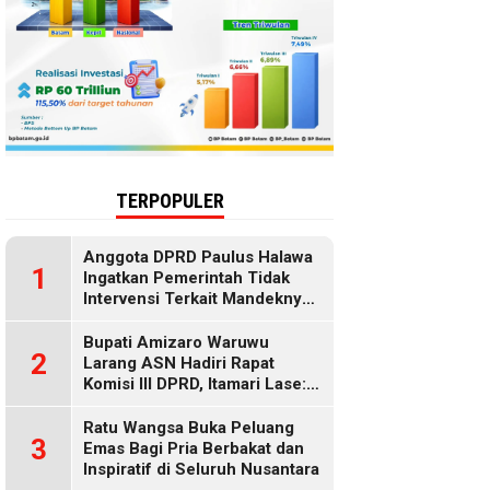
TERPOPULER
Anggota DPRD Paulus Halawa
1
Ingatkan Pemerintah Tidak
Intervensi Terkait Mandeknya
Penyaluran MBG
Bupati Amizaro Waruwu
2
Larang ASN Hadiri Rapat
Komisi III DPRD, Itamari Lase:
Diduga Contempt of
Parliament
Ratu Wangsa Buka Peluang
3
Emas Bagi Pria Berbakat dan
Inspiratif di Seluruh Nusantara