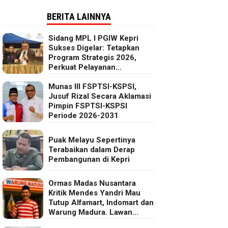
BERITA LAINNYA
Sidang MPL I PGIW Kepri
Sukses Digelar: Tetapkan
Program Strategis 2026,
Perkuat Pelayanan
Oikumenis dan Kepedulian
Sosial
Munas III FSPTSI-KSPSI,
Jusuf Rizal Secara Aklamasi
Pimpin FSPTSI-KSPSI
Periode 2026-2031
Puak Melayu Sepertinya
Terabaikan dalam Derap
Pembangunan di Kepri
Ormas Madas Nusantara
Kritik Mendes Yandri Mau
Tutup Alfamart, Indomart dan
Warung Madura. Lawan
Kebijakan Kapitalis Mendes