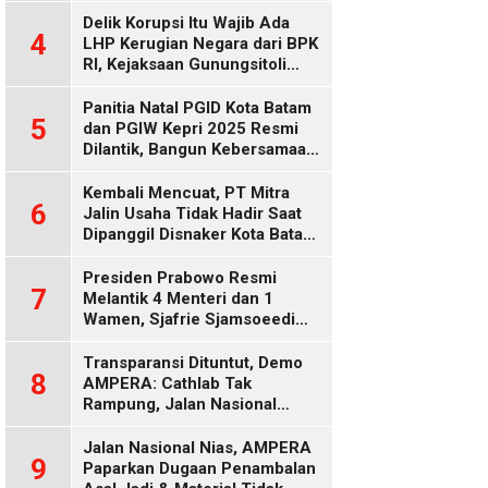
Delik Korupsi Itu Wajib Ada
4
LHP Kerugian Negara dari BPK
RI, Kejaksaan Gunungsitoli
Diduga Keliru
Panitia Natal PGID Kota Batam
5
dan PGIW Kepri 2025 Resmi
Dilantik, Bangun Kebersamaan
Gereja dalam Gerakan
Oikumenis
Kembali Mencuat, PT Mitra
6
Jalin Usaha Tidak Hadir Saat
Dipanggil Disnaker Kota Batam
dan Kepri
Presiden Prabowo Resmi
7
Melantik 4 Menteri dan 1
Wamen, Sjafrie Sjamsoeedi
Rangkap Menko Polkam
Gantikan Budi Gunawan
Transparansi Dituntut, Demo
8
AMPERA: Cathlab Tak
Rampung, Jalan Nasional
Rusak
Jalan Nasional Nias, AMPERA
9
Paparkan Dugaan Penambalan