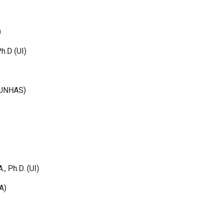
)
Ph.D (UI)
(UNHAS)
., Ph.D. (UI)
A)