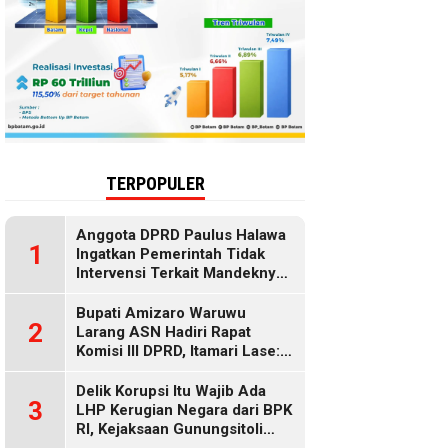
TERPOPULER
Anggota DPRD Paulus Halawa
1
Ingatkan Pemerintah Tidak
Intervensi Terkait Mandeknya
Penyaluran MBG
Bupati Amizaro Waruwu
2
Larang ASN Hadiri Rapat
Komisi III DPRD, Itamari Lase:
Diduga Contempt of
Parliament
Delik Korupsi Itu Wajib Ada
3
LHP Kerugian Negara dari BPK
RI, Kejaksaan Gunungsitoli