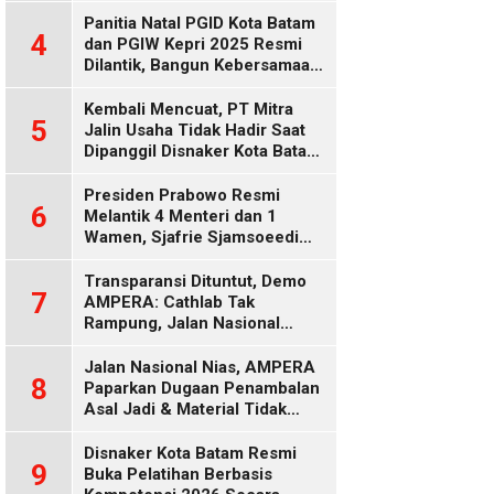
Diduga Keliru
Panitia Natal PGID Kota Batam
4
dan PGIW Kepri 2025 Resmi
Dilantik, Bangun Kebersamaan
Gereja dalam Gerakan
Oikumenis
Kembali Mencuat, PT Mitra
5
Jalin Usaha Tidak Hadir Saat
Dipanggil Disnaker Kota Batam
dan Kepri
Presiden Prabowo Resmi
6
Melantik 4 Menteri dan 1
Wamen, Sjafrie Sjamsoeedi
Rangkap Menko Polkam
Gantikan Budi Gunawan
Transparansi Dituntut, Demo
7
AMPERA: Cathlab Tak
Rampung, Jalan Nasional
Rusak
Jalan Nasional Nias, AMPERA
8
Paparkan Dugaan Penambalan
Asal Jadi & Material Tidak
Standar
Disnaker Kota Batam Resmi
9
Buka Pelatihan Berbasis