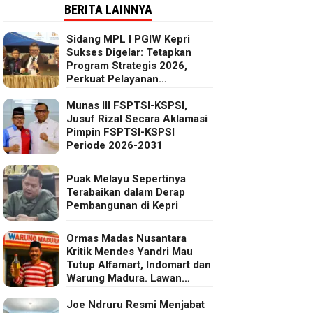
BERITA LAINNYA
Sidang MPL I PGIW Kepri
Sukses Digelar: Tetapkan
Program Strategis 2026,
Perkuat Pelayanan
Oikumenis dan Kepedulian
Sosial
Munas III FSPTSI-KSPSI,
Jusuf Rizal Secara Aklamasi
Pimpin FSPTSI-KSPSI
Periode 2026-2031
Puak Melayu Sepertinya
Terabaikan dalam Derap
Pembangunan di Kepri
Ormas Madas Nusantara
Kritik Mendes Yandri Mau
Tutup Alfamart, Indomart dan
Warung Madura. Lawan
Kebijakan Kapitalis Mendes
Joe Ndruru Resmi Menjabat