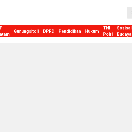
P
TNI-
Sosisal
Gunungsitoli
DPRD
Pendidikan
Hukum
atam
Polri
Budaya