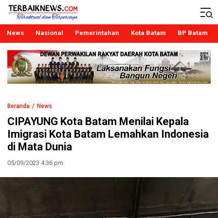
Terbaiknews
Teraktual dan Terpercaya
News
Nasional
Pemerintahan
Kota Batam
BP Batam
Beranda
News
CIPAYUNG Kota Batam Menilai Kepala
Imigrasi Kota Batam Lemahkan Indonesia
di Mata Dunia
05/09/2023 4:36 pm