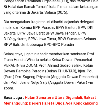
Pengesahan Peraturan Organisasi (PO), dan;
terakhir
Halal
Bi Halal dan Ramah Tamah,” kata Firman dalam ketarangan
yang diterima di Jakarta, Selasa (30/5).
Dia mengatakan, kegiatan ini dihadiri sejumlah delegasi
mulai dari Komisi BPP Peradin, BPW Banten, BPW DKI
Jakarta, BPW Jawa Barat BPW Jawa Tengah, BPW
D.I.Yogyakarta, BPW Jawa Timur, BPW Sumatera Selatan,
BPW Bali, dan beberapa BPC-BPC Peradin.
Selanjutnya, juga turut hadir memberikan sambutan Prof.
Frans Hendra Winarta selaku Ketua Dewan Penasehat
PERADIN via ZOOM, Prof. Ahmad Sudiro selaku Ketua
Dewan Pembina Peradin (Dekan FH UNTAR), Irjen. Pol.
(Purn.) Drs. Sugeng Priyanto (Anggota Dewan Penasehat)
dan Prof. Jeane Netje Saly (Anggota Dewan Pakar) via
zoom.
Baca Juga :
Hutan Sumatera Utara Digunduli, Rakyat
Menanggung: Deseri Harefa Duga Ada Kongkalikong