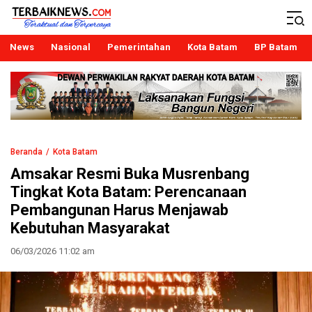
Terbaiknews
Teraktual dan Terpercaya
News
Nasional
Pemerintahan
Kota Batam
BP Batam
Beranda
Kota Batam
Amsakar Resmi Buka Musrenbang
Tingkat Kota Batam: Perencanaan
Pembangunan Harus Menjawab
Kebutuhan Masyarakat
06/03/2026 11:02 am